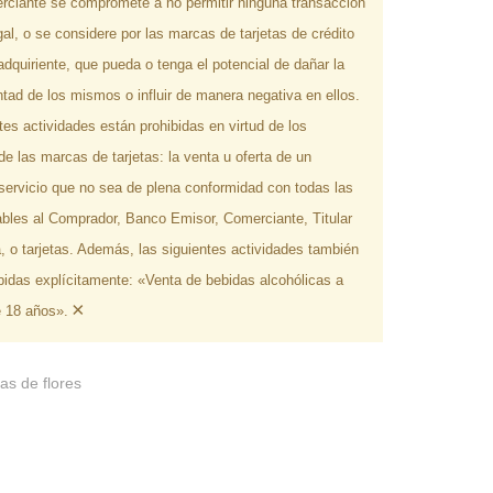
rciante se compromete a no permitir ninguna transacción
gal, o se considere por las marcas de tarjetas de crédito
adquiriente, que pueda o tenga el potencial de dañar la
tad de los mismos o influir de manera negativa en ellos.
tes actividades están prohibidas en virtud de los
e las marcas de tarjetas: la venta u oferta de un
servicio que no sea de plena conformidad con todas las
ables al Comprador, Banco Emisor, Comerciante, Titular
ta, o tarjetas. Además, las siguientes actividades también
bidas explícitamente: «Venta de bebidas alcohólicas a
×
 18 años».
as de flores