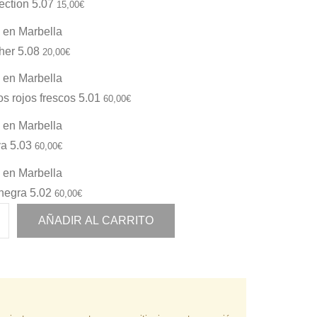
ection 5.07
15,00
€
her 5.08
20,00
€
tos rojos frescos 5.01
60,00
€
va 5.03
60,00
€
 negra 5.02
60,00
€
AÑADIR AL CARRITO