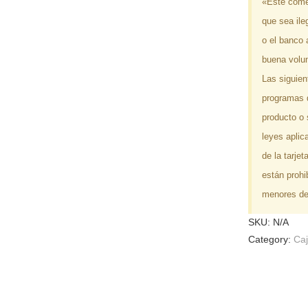
«Este come
que sea ile
o el banco 
buena volun
Las siguien
programas d
producto o 
leyes aplic
de la tarje
están prohi
menores de
SKU:
N/A
Category:
Caj