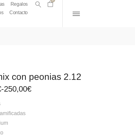
as
Regalos
os
Contacto
ix con peonias 2.12
€
-
250,00
€
s
amificadas
nium
to