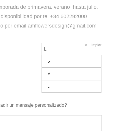
mporada de primavera, verano hasta julio.
disponibilidad por tel +34 602292000
o por email
amflowersdesign@gmail.com
Limpiar
L
S
M
L
adir un mensaje personalizado?