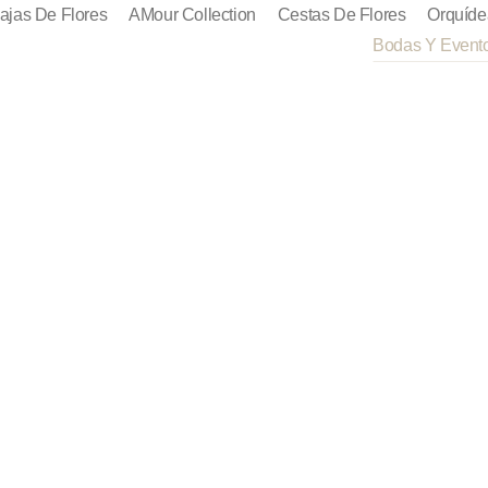
ajas De Flores
AMour Collection
Cestas De Flores
Orquíde
Bodas Y Event
 para Bodas y 
Home
Flores para Bodas y eventos
/