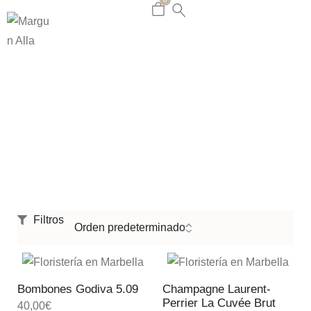
Regalos
Home
Shop
Regalos
/
/
Filtros
Bombones Godiva 5.09
Champagne Laurent-
Perrier La Cuvée Brut
40,00
€