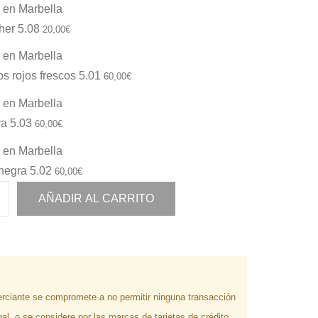
her 5.08
20,00
€
tos rojos frescos 5.01
60,00
€
va 5.03
60,00
€
 negra 5.02
60,00
€
AÑADIR AL CARRITO
rciante se compromete a no permitir ninguna transacción
gal, o se considere por las marcas de tarjetas de crédito