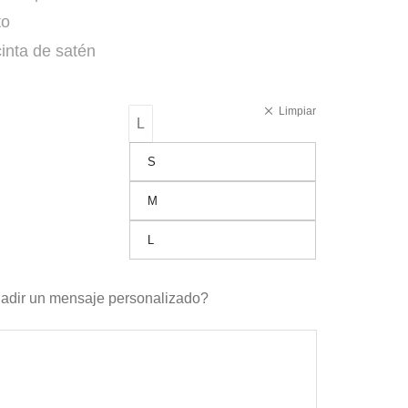
to
cinta de satén
Limpiar
L
S
M
L
adir un mensaje personalizado?