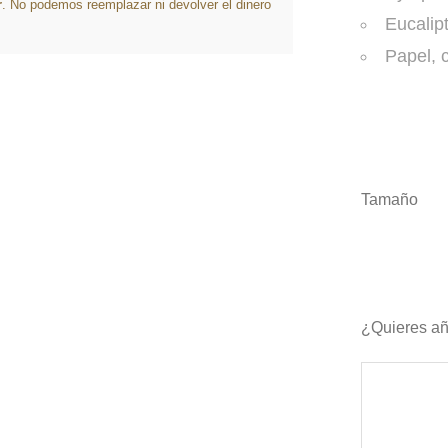
r
. No podemos reemplazar ni devolver el dinero
Eucalip
Papel, 
Tamaño
¿Quieres añ