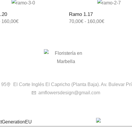
.20
Ramo 1.17
-
160,00
€
70,00
€
-
160,00
€
 95
El Corte Inglés El Capricho (Planta Baja). Av. Bulevar P
amflowersdesign@gmail.com
xtGenerationEU