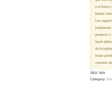
o el banco 
buena volun
Las siguien
programas d
producto o 
leyes aplic
de la tarje
están prohi
menores de
SKU:
N/A
Category:
Ra